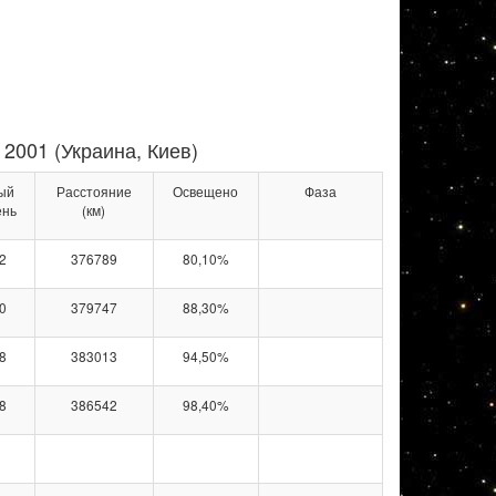
2001 (Украина, Киев)
ый
Расстояние
Освещено
Фаза
ень
(км)
2
376789
80,10%
0
379747
88,30%
8
383013
94,50%
8
386542
98,40%