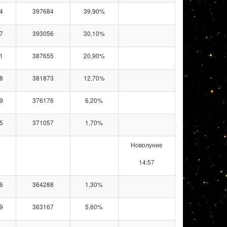
4
397684
39,90%
7
393056
30,10%
1
387655
20,90%
8
381873
12,70%
9
376176
6,20%
5
371057
1,70%
Новолуние
14:57
6
364288
1,30%
9
363167
5,60%