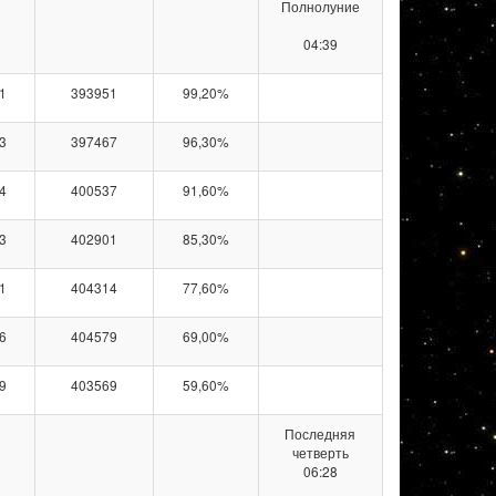
Полнолуние
04:39
1
393951
99,20%
3
397467
96,30%
4
400537
91,60%
3
402901
85,30%
1
404314
77,60%
6
404579
69,00%
9
403569
59,60%
Последняя
четверть
06:28