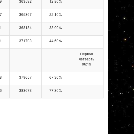
9
363592
12,80%
7
365367
22,10%
1
368184
33,00%
1
371703
44,60%
Первая
четверть
06:19
8
379657
67,30%
6
383673
77,30%