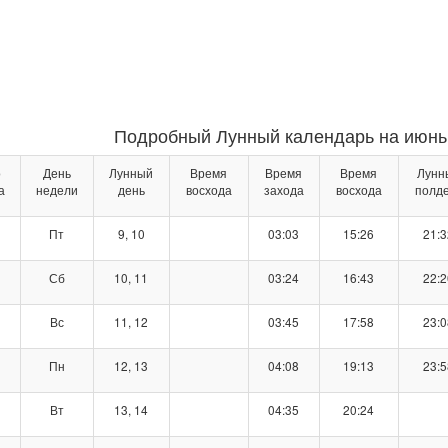
Подробный Лунный календарь на июнь 
о
День
Лунный
Время
Время
Время
Лунн
а
недели
день
восхода
захода
восхода
полд
Пт
9, 10
03:03
15:26
21:3
Сб
10, 11
03:24
16:43
22:2
Вс
11, 12
03:45
17:58
23:0
Пн
12, 13
04:08
19:13
23:5
Вт
13, 14
04:35
20:24