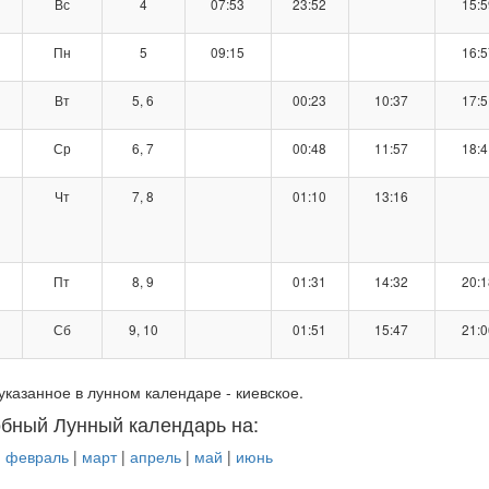
Вс
4
07:53
23:52
15:5
Пн
5
09:15
16:5
Вт
5, 6
00:23
10:37
17:5
Ср
6, 7
00:48
11:57
18:4
Чт
7, 8
01:10
13:16
Пт
8, 9
01:31
14:32
20:1
Сб
9, 10
01:51
15:47
21:0
указанное в лунном календаре - киевское.
бный Лунный календарь на:
|
февраль
|
март
|
апрель
|
май
|
июнь