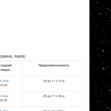
раина, Киев)
следняя
Продолжительность
етверть
25 Янв
29 дн 11 ч 12 м
15:40
24 Фев
29 дн 11 ч 49 м
00:32
25 Мар
29 дн 12 ч 50 м