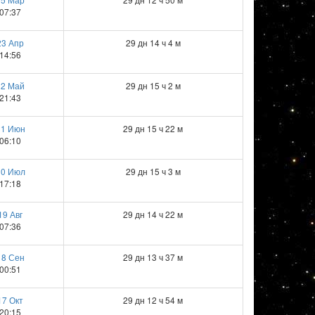
07:37
23 Апр
29 дн 14 ч 4 м
14:56
22 Май
29 дн 15 ч 2 м
21:43
21 Июн
29 дн 15 ч 22 м
06:10
20 Июл
29 дн 15 ч 3 м
17:18
19 Авг
29 дн 14 ч 22 м
07:36
18 Сен
29 дн 13 ч 37 м
00:51
17 Окт
29 дн 12 ч 54 м
20:15