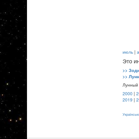
июль
|
а
Это и
>> Зод
>> Лун
Лунный 
2000
|
2
2019
|
2
Українськ