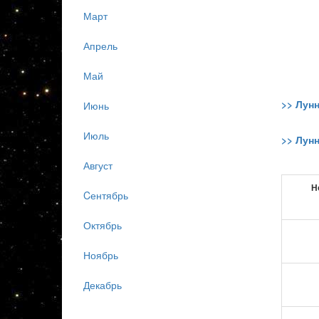
Март
Апрель
Май
>> Лун
Июнь
Июль
>> Лун
Август
Н
Cентябрь
Октябрь
Ноябрь
Декабрь