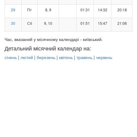
29
Пт
8, 9
01:31
14:32
20:18
30
Сб
9, 10
01:51
15:47
21:06
Час, вказаний у місячному календарі - київський.
Детальний місячний календар на:
січень
|
лютий
|
березень
|
квітень
|
травень
|
червень