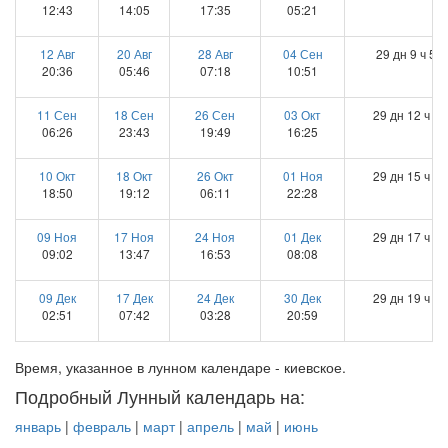
12:43
14:05
17:35
05:21
12 Авг
20 Авг
28 Авг
04 Сен
29 дн 9 ч 50
20:36
05:46
07:18
10:51
11 Сен
18 Сен
26 Сен
03 Окт
29 дн 12 ч 23
06:26
23:43
19:49
16:25
10 Окт
18 Окт
26 Окт
01 Ноя
29 дн 15 ч 12
18:50
19:12
06:11
22:28
09 Ноя
17 Ноя
24 Ноя
01 Дек
29 дн 17 ч 50
09:02
13:47
16:53
08:08
09 Дек
17 Дек
24 Дек
30 Дек
29 дн 19 ч 32
02:51
07:42
03:28
20:59
Время, указанное в лунном календаре - киевское.
Подробный Лунный календарь на:
январь
|
февраль
|
март
|
апрель
|
май
|
июнь