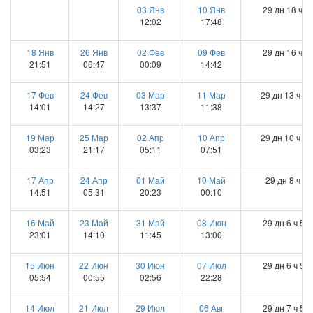
03 Янв
10 Янв
29 дн 18 ч 9
12:02
17:48
18 Янв
26 Янв
02 Фев
09 Фев
29 дн 16 ч 9
21:51
06:47
00:09
14:42
17 Фев
24 Фев
03 Мар
11 Мар
29 дн 13 ч 22
14:01
14:27
13:37
11:38
19 Мар
25 Мар
02 Апр
10 Апр
29 дн 10 ч 28
03:23
21:17
05:11
07:51
17 Апр
24 Апр
01 Май
10 Май
29 дн 8 ч 9 
14:51
05:31
20:23
00:10
16 Май
23 Май
31 Май
08 Июн
29 дн 6 ч 53
23:01
14:10
11:45
13:00
15 Июн
22 Июн
30 Июн
07 Июл
29 дн 6 ч 50
05:54
00:55
02:56
22:28
14 Июл
21 Июл
29 Июл
06 Авг
29 дн 7 ч 53