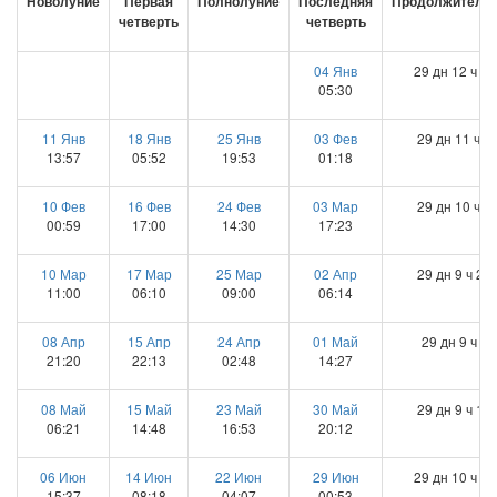
Новолуние
Первая
Полнолуние
Последняя
Продолжительн
четверть
четверть
04 Янв
29 дн 12 ч 25
05:30
11 Янв
18 Янв
25 Янв
03 Фев
29 дн 11 ч 2
13:57
05:52
19:53
01:18
10 Фев
16 Фев
24 Фев
03 Мар
29 дн 10 ч 1
00:59
17:00
14:30
17:23
10 Мар
17 Мар
25 Мар
02 Апр
29 дн 9 ч 20
11:00
06:10
09:00
06:14
08 Апр
15 Апр
24 Апр
01 Май
29 дн 9 ч 1 
21:20
22:13
02:48
14:27
08 Май
15 Май
23 Май
30 Май
29 дн 9 ч 16
06:21
14:48
16:53
20:12
06 Июн
14 Июн
22 Июн
29 Июн
29 дн 10 ч 20
15:37
08:18
04:07
00:53