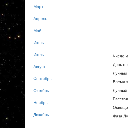
Март
Апрель
Май
Июнь
Июль
Число м
День не
Август
Лунный 
Cентябрь
Время з
Лунный 
Октябрь
Расстоя
Ноябрь
Освеще
Декабрь
Фаза Л