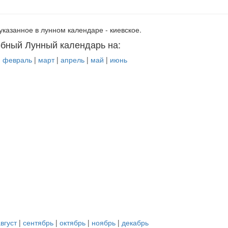
указанное в лунном календаре - киевское.
бный Лунный календарь на:
|
февраль
|
март
|
апрель
|
май
|
июнь
вгуст
|
сентябрь
|
октябрь
|
ноябрь
|
декабрь