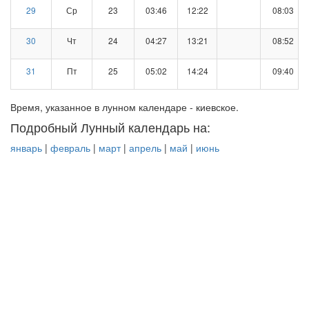
29
Ср
23
03:46
12:22
08:03
30
Чт
24
04:27
13:21
08:52
31
Пт
25
05:02
14:24
09:40
Время, указанное в лунном календаре - киевское.
Подробный Лунный календарь на:
январь
|
февраль
|
март
|
апрель
|
май
|
июнь