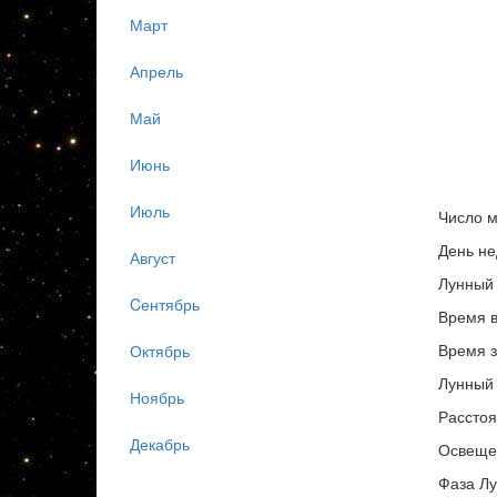
Март
Апрель
Май
Июнь
Июль
Число м
День не
Август
Лунный 
Cентябрь
Время в
Время з
Октябрь
Лунный 
Ноябрь
Расстоя
Декабрь
Освеще
Фаза Лу