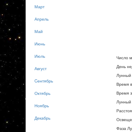
Март
Апрель
Май
Июнь
Июль
Число м
День не
Август
Лунный 
Cентябрь
Время в
Время з
Октябрь
Лунный 
Ноябрь
Расстоя
Декабрь
Освеще
Фаза Л