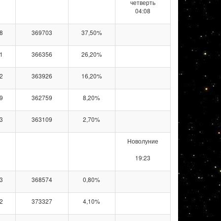
четверть
04:08
8
369703
37,50%
1
366356
26,20%
2
363926
16,20%
9
362759
8,20%
3
363109
2,70%
Новолуние
19:23
3
368574
0,80%
2
373327
4,10%