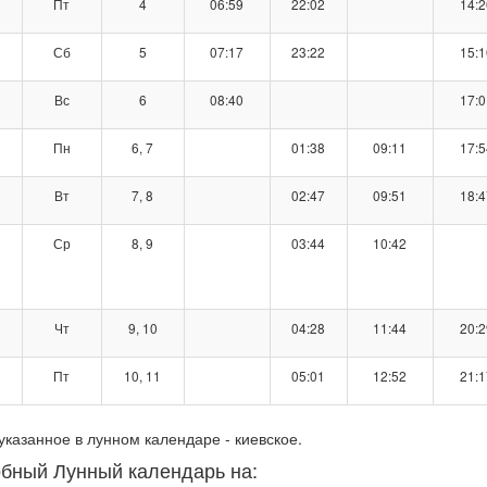
Пт
4
06:59
22:02
14:2
Сб
5
07:17
23:22
15:1
Вс
6
08:40
17:0
Пн
6, 7
01:38
09:11
17:5
Вт
7, 8
02:47
09:51
18:4
Ср
8, 9
03:44
10:42
Чт
9, 10
04:28
11:44
20:2
Пт
10, 11
05:01
12:52
21:1
указанное в лунном календаре - киевское.
бный Лунный календарь на: