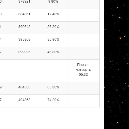
0
378921
9,80%
0
384861
17,40%
1
390642
26,20%
4
395808
35,90%
7
399996
45,80%
Первая
четверть
05:32
9
404583
65,30%
7
404868
74,20%