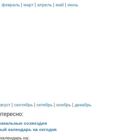
|
февраль
|
март
|
апрель
|
май
|
июнь
вгуст
|
сентябрь
|
октябрь
|
ноябрь
|
декабрь
нтересно:
иакальные созвездия
ный календарь на сегодня
календарь на: