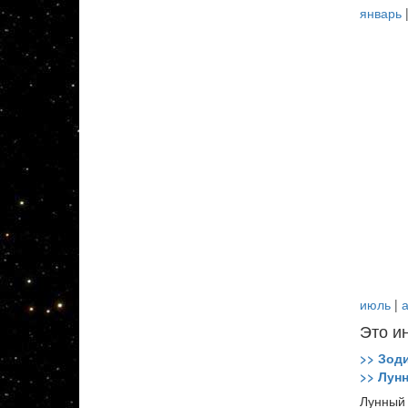
январь
июль
|
а
Это и
>> Зод
>> Лун
Лунный 