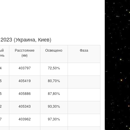
2023 (Украина, Киев)
ый
Расстояние
Освещено
Фаза
ень
(км)
4
403797
72,50%
5
405419
80,70%
5
405886
87,80%
2
405343
93,30%
7
403962
97,30%