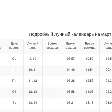
Подробный Лунный календарь на март 
о
День
Лунный
Время
Время
Время
Лунн
а
недели
день
восхода
захода
восхода
полд
Ср
9, 10
03:57
10:59
19:5
Чт
10, 11
04:49
11:54
20:4
Пт
11, 12
05:28
12:57
21:3
Сб
12, 13
05:58
14:06
22:2
Вс
13, 14
06:21
15:18
23:0