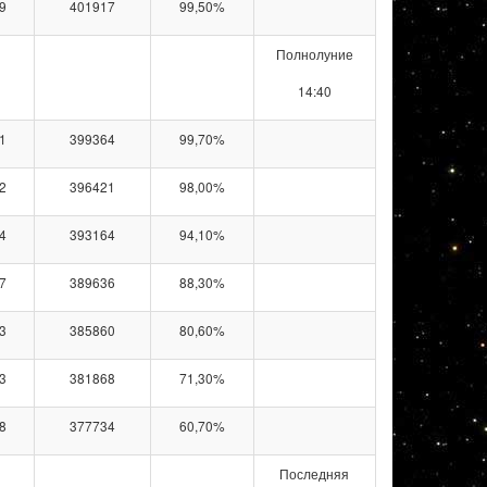
9
401917
99,50%
Полнолуние
14:40
1
399364
99,70%
2
396421
98,00%
4
393164
94,10%
7
389636
88,30%
3
385860
80,60%
3
381868
71,30%
8
377734
60,70%
Последняя