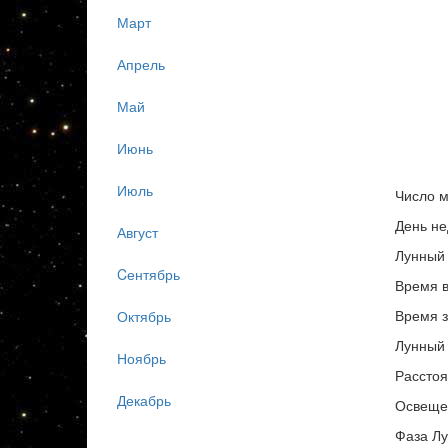
Март
Апрель
Май
Июнь
Июль
Число м
День не
Август
Лунный 
Cентябрь
Время в
Время з
Октябрь
Лунный 
Ноябрь
Расстоя
Декабрь
Освеще
Фаза Лу