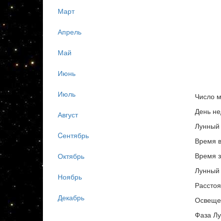
Март
Апрель
Май
Июнь
Июль
Число м
День не
Август
Лунный 
Cентябрь
Время в
Время з
Октябрь
Лунный 
Ноябрь
Расстоя
Декабрь
Освеще
Фаза Л