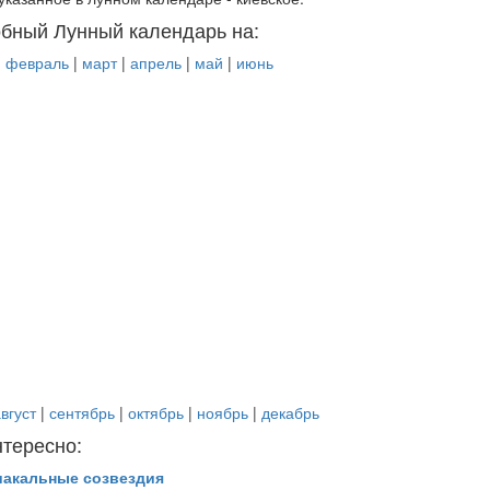
бный Лунный календарь на:
|
февраль
|
март
|
апрель
|
май
|
июнь
вгуст
|
сентябрь
|
октябрь
|
ноябрь
|
декабрь
нтересно:
иакальные созвездия