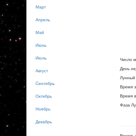
Март
Апрель
Май
Июнь
Июль
Число м
День не
Август
Лунный 
Cентябрь
Время з
Время в
Октябрь
Фаза Лу
Ноябрь
Декабрь
Время, 