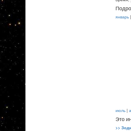
Подро
январь
июль
|
а
Это и
>> Зод