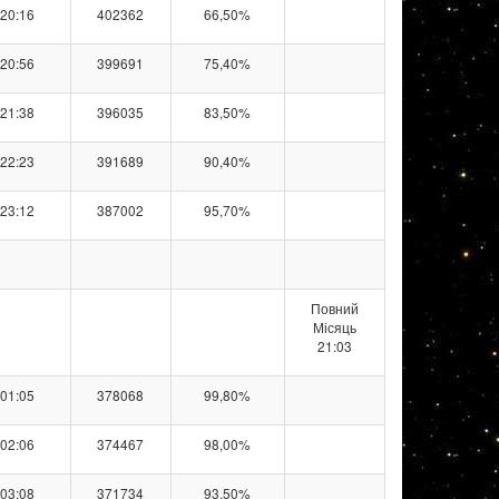
20:16
402362
66,50%
20:56
399691
75,40%
21:38
396035
83,50%
22:23
391689
90,40%
23:12
387002
95,70%
Повний
Місяць
21:03
01:05
378068
99,80%
02:06
374467
98,00%
03:08
371734
93,50%