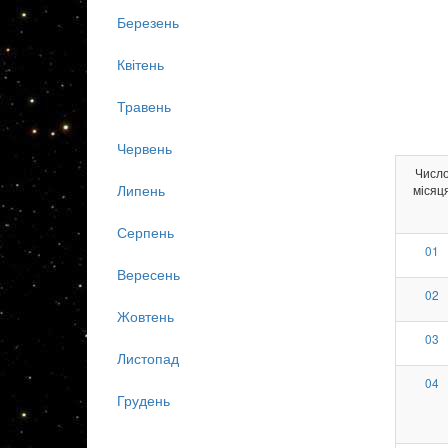
Березень
Квітень
Травень
Червень
Числ
Липень
місяц
Серпень
01
Вересень
02
Жовтень
03
Листопад
04
Грудень