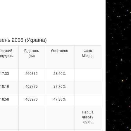
ень 2006 (Україна)
ісячний
Відстань
Освітлено
Фаза
олудень
(км)
Місяця
17:33
400312
28,40%
18:16
402775
37,70%
18:58
403976
47,30%
Перша
чверть
02:05