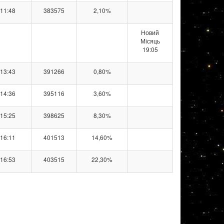
11:48
383575
2,10%
Новий
Місяць
19:05
13:43
391266
0,80%
14:36
395116
3,60%
15:25
398625
8,30%
16:11
401513
14,60%
16:53
403515
22,30%