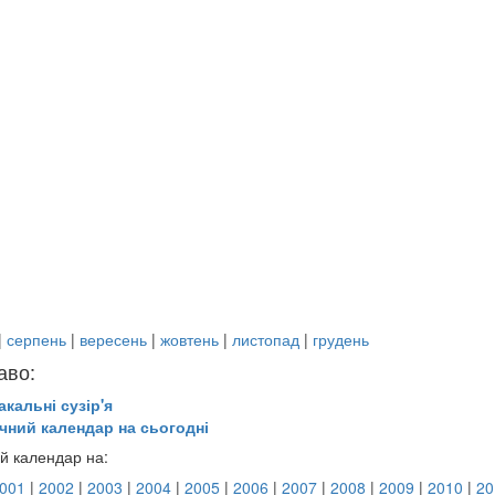
|
серпень
|
вересень
|
жовтень
|
листопад
|
грудень
аво:
акальні сузір'я
чний календар на сьогодні
й календар на:
001
|
2002
|
2003
|
2004
|
2005
|
2006
|
2007
|
2008
|
2009
|
2010
|
20