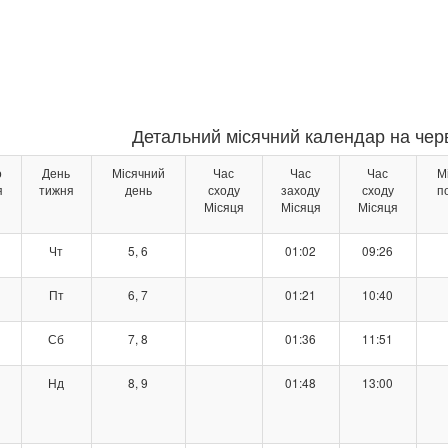
Детальний місячний календар на черв
о
День
Місячний
Час
Час
Час
М
я
тижня
день
сходу
заходу
сходу
п
Місяця
Місяця
Місяця
Чт
5, 6
01:02
09:26
Пт
6, 7
01:21
10:40
Сб
7, 8
01:36
11:51
Нд
8, 9
01:48
13:00