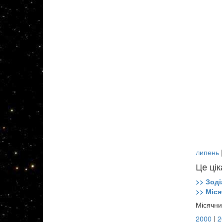
липень
Це цік
>> Зоді
>> Міся
Місячни
2000
|
2