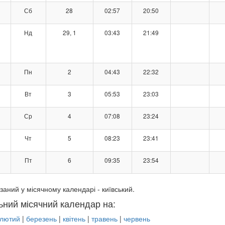
Сб
28
02:57
20:50
Нд
29, 1
03:43
21:49
Пн
2
04:43
22:32
Вт
3
05:53
23:03
Ср
4
07:08
23:24
Чт
5
08:23
23:41
Пт
6
09:35
23:54
заний у місячному календарі - київський.
ьний місячний календар на:
лютий
|
березень
|
квітень
|
травень
|
червень