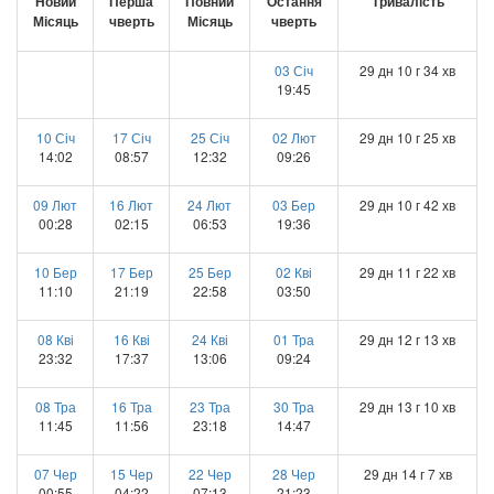
Новий
Перша
Повний
Остання
Тривалість
Місяць
чверть
Місяць
чверть
03 Січ
29 дн 10 г 34 хв
19:45
10 Січ
17 Січ
25 Січ
02 Лют
29 дн 10 г 25 хв
14:02
08:57
12:32
09:26
09 Лют
16 Лют
24 Лют
03 Бер
29 дн 10 г 42 хв
00:28
02:15
06:53
19:36
10 Бер
17 Бер
25 Бер
02 Кві
29 дн 11 г 22 хв
11:10
21:19
22:58
03:50
08 Кві
16 Кві
24 Кві
01 Тра
29 дн 12 г 13 хв
23:32
17:37
13:06
09:24
08 Тра
16 Тра
23 Тра
30 Тра
29 дн 13 г 10 хв
11:45
11:56
23:18
14:47
07 Чер
15 Чер
22 Чер
28 Чер
29 дн 14 г 7 хв
00:55
04:22
07:13
21:23