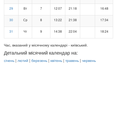
29
Вт
7
12:07
21:18
16:48
30
Ср
8
13:22
21:38
17:34
31
Чт
9
14:38
22:04
18:24
Час, вказаний у місячному календарі - київський.
Детальний місячний календар на:
січень
|
лютий
|
березень
|
квітень
|
травень
|
червень