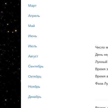
Март
Апрель
Май
Июнь
Июль
Число м
День не
Август
Лунный 
Cентябрь
Время з
Время в
Октябрь
Фаза Лу
Ноябрь
Декабрь
Время, 