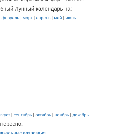
бный Лунный календарь на:
|
февраль
|
март
|
апрель
|
май
|
июнь
вгуст
|
сентябрь
|
октябрь
|
ноябрь
|
декабрь
нтересно:
иакальные созвездия