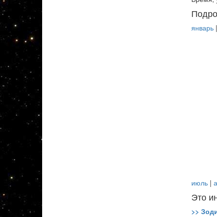
Подро
январь
июль
|
а
Это и
>> Зод