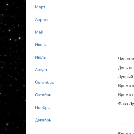
Март
Апрель
Май
Июнь
Июль
Число м
День не
Август
Лунный 
Cентябрь
Время з
Время в
Октябрь
Фаза Лу
Ноябрь
Декабрь
Время, 