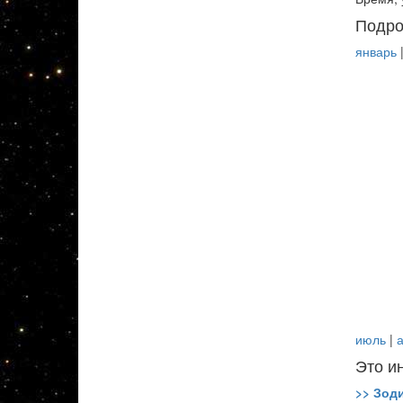
Подро
январь
июль
|
а
Это и
>> Зод