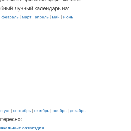
бный Лунный календарь на:
|
февраль
|
март
|
апрель
|
май
|
июнь
вгуст
|
сентябрь
|
октябрь
|
ноябрь
|
декабрь
нтересно:
иакальные созвездия