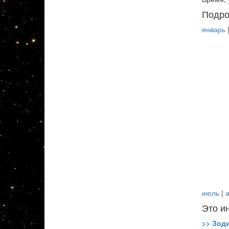
Подро
январь
июль
|
а
Это и
>> Зод