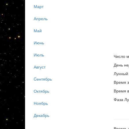
Март
Апрель
Май
Июнь
Июль
Число м
День не
Август
Лунный 
Cентябрь
Время з
Время в
Октябрь
Фаза Лу
Ноябрь
Декабрь
Время, 