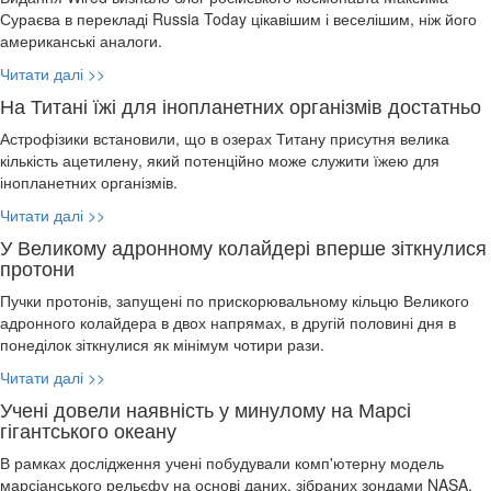
Сураєва в перекладі Russia Today цікавішим і веселішим, ніж його
американські аналоги.
Читати далі >>
На Титані їжі для інопланетних організмів достатньо
Астрофізики встановили, що в озерах Титану присутня велика
кількість ацетилену, який потенційно може служити їжею для
інопланетних організмів.
Читати далі >>
У Великому адронному колайдері вперше зіткнулися
протони
Пучки протонів, запущені по прискорювальному кільцю Великого
адронного колайдера в двох напрямах, в другій половині дня в
понеділок зіткнулися як мінімум чотири рази.
Читати далі >>
Учені довели наявність у минулому на Марсі
гігантського океану
В рамках дослідження учені побудували комп'ютерну модель
марсіанського рельєфу на основі даних, зібраних зондами NASA.