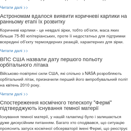
Читати далі >>
Астрономам вдалося виявити коричневі карлики на
ранньому етапі їх розвитку
Коричневі карлики - це невдалі зірки, тобто об'єкти, маса яких
більше 75-80 юпітеріанських, проте її недостатньо для підтримки
всередині об'єкту термоядерних реакцій, характерних для зірки.
Читати далі >>
ВПС США назвали дату першого польоту
орбітального літака
Військово-повітряні сили США, які спільно з NASA розробляють
орбітальний літак, призначили перший його випробувальний політ
на квітень 2010 року.
Читати далі >>
Спостереження космічного телескопу "Фермі"
підтверджують існування темної матерії
Існування темної матерії, у нашій галактиці було і залишається
дуже дискусійним питанням. Багато хто сподівався, що ситуацію
прояснить запуск космічної обсерваторії імені Фермі, що реєструє