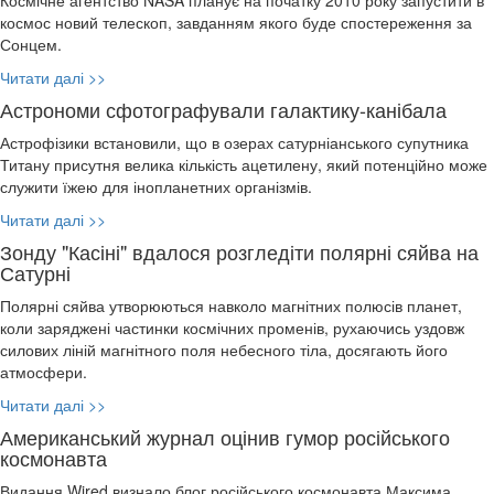
Космічне агентство NASA планує на початку 2010 року запустити в
космос новий телескоп, завданням якого буде спостереження за
Сонцем.
Читати далі >>
Астрономи сфотографували галактику-канібала
Астрофізики встановили, що в озерах сатурніанського супутника
Титану присутня велика кількість ацетилену, який потенційно може
служити їжею для інопланетних організмів.
Читати далі >>
Зонду "Касіні" вдалося розгледіти полярні сяйва на
Сатурні
Полярні сяйва утворюються навколо магнітних полюсів планет,
коли заряджені частинки космічних променів, рухаючись уздовж
силових ліній магнітного поля небесного тіла, досягають його
атмосфери.
Читати далі >>
Американський журнал оцінив гумор російського
космонавта
Видання Wired визнало блог російського космонавта Максима