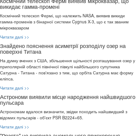
Космічний телескоп Фермі виявив мікроквазар, що
викидає гамма-промені
Космічний телескоп Фермі, що належить NASA, виявив викиди
гамма-променів з бінарної системи Cygnus X-3, що є так званим
мікроквазаром
Читати далі >>
Знайдено пояснення асиметрії розподілу озер на
поверхні Титана
На думку вчених з США, збільшення щільності розташування озер у
приполярній області північної півкулі найбільшого супутника
Сатурна - Титана - пов'язано з тим, що орбіта Сатурна має форму
еліпса.
Читати далі >>
Астрономи виявили місце народження найшвидшого
пульсара
Астрономам вдалося визначити, звідки походить найшвидший з
відомих пульсарів - об'єкт PSR B2224+65.
Читати далі >>
"Розета" не виявила аномального прискорення