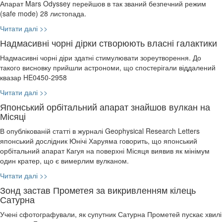
Апарат Mars Odyssey перейшов в так званий безпечний режим
(safe mode) 28 листопада.
Читати далі >>
Надмасивні чорні дірки створюють власні галактики
Надмасивні чорні діри здатні стимулювати зореутворення. До
такого висновку прийшли астрономи, що спостерігали віддалений
квазар HE0450-2958
Читати далі >>
Японський орбітальний апарат знайшов вулкан на
Місяці
В опублікованій статті в журналі Geophysical Research Letters
японський дослідник Юнічі Харуяма говорить, що японський
орбітальний апарат Кагуя на поверхні Місяця виявив як мінімум
один кратер, що є вимерлим вулканом.
Читати далі >>
Зонд застав Прометея за викривленням кілець
Сатурна
Учені сфотографували, як супутник Сатурна Прометей пускає хвилі