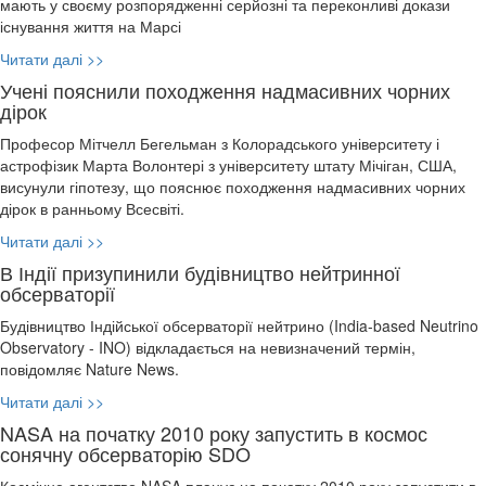
мають у своєму розпорядженні серйозні та переконливі докази
існування життя на Марсі
Читати далі >>
Учені пояснили походження надмасивних чорних
дірок
Професор Мітчелл Бегельман з Колорадського університету і
астрофізик Марта Волонтері з університету штату Мічіган, США,
висунули гіпотезу, що пояснює походження надмасивних чорних
дірок в ранньому Всесвіті.
Читати далі >>
В Індії призупинили будівництво нейтринної
обсерваторії
Будівництво Індійської обсерваторії нейтрино (India-based Neutrino
Observatory - INO) відкладається на невизначений термін,
повідомляє Nature News.
Читати далі >>
NASA на початку 2010 року запустить в космос
сонячну обсерваторію SDO