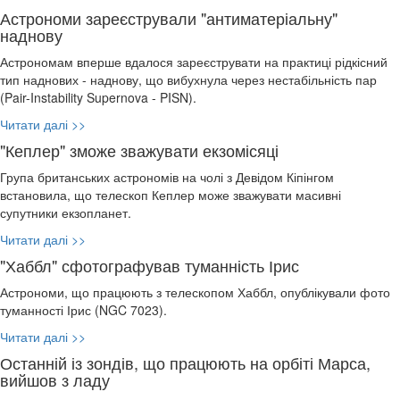
Астрономи зареєстрували "антиматеріальну"
наднову
Астрономам вперше вдалося зареєструвати на практиці рідкісний
тип наднових - наднову, що вибухнула через нестабільність пар
(Pair-Instability Supernova - PISN).
Читати далі >>
"Кеплер" зможе зважувати екзомісяці
Група британських астрономів на чолі з Девідом Кіпінгом
встановила, що телескоп Кеплер може зважувати масивні
супутники екзопланет.
Читати далі >>
"Хаббл" сфотографував туманність Ірис
Астрономи, що працюють з телескопом Хаббл, опублікували фото
туманності Ірис (NGC 7023).
Читати далі >>
Останній із зондів, що працюють на орбіті Марса,
вийшов з ладу