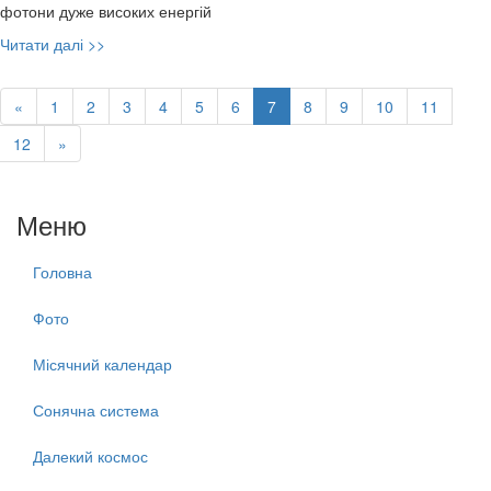
фотони дуже високих енергій
Читати далі >>
(current)
«
1
2
3
4
5
6
7
8
9
10
11
12
»
Меню
Головна
Фото
Місячний календар
Сонячна система
Далекий космос