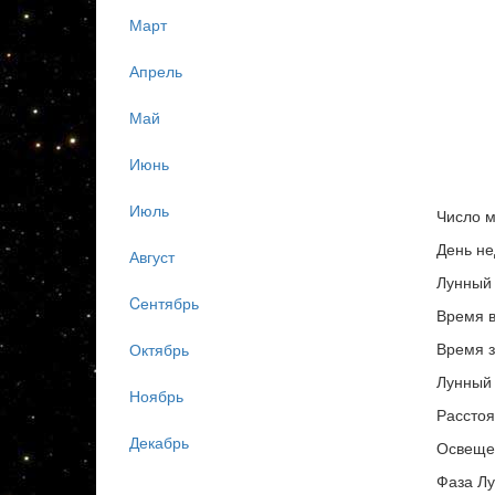
Март
Апрель
Май
Июнь
Июль
Число м
День не
Август
Лунный 
Cентябрь
Время в
Время з
Октябрь
Лунный 
Ноябрь
Расстоя
Декабрь
Освеще
Фаза Лу