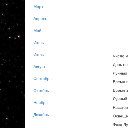
Март
Апрель
Май
Июнь
Июль
Число м
День не
Август
Лунный 
Cентябрь
Время в
Время з
Октябрь
Лунный 
Ноябрь
Расстоя
Декабрь
Освеще
Фаза Л