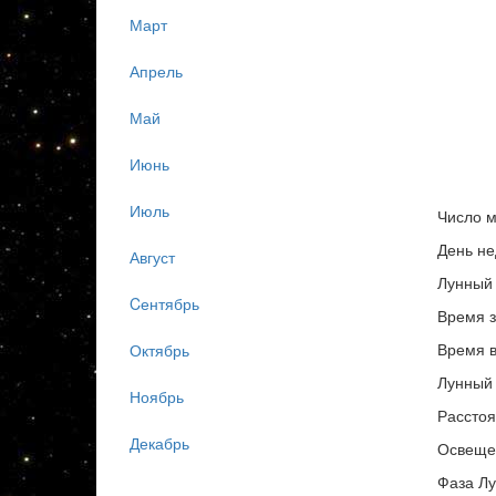
Март
Апрель
Май
Июнь
Июль
Число м
День не
Август
Лунный 
Cентябрь
Время з
Время в
Октябрь
Лунный 
Ноябрь
Расстоя
Декабрь
Освеще
Фаза Лу