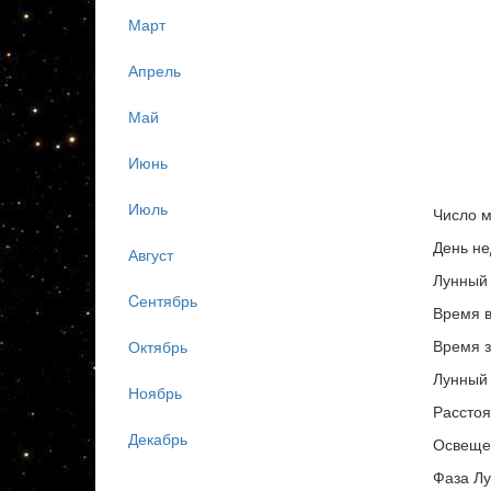
Март
Апрель
Май
Июнь
Июль
Число м
День не
Август
Лунный 
Cентябрь
Время в
Время з
Октябрь
Лунный 
Ноябрь
Расстоя
Декабрь
Освеще
Фаза Лу