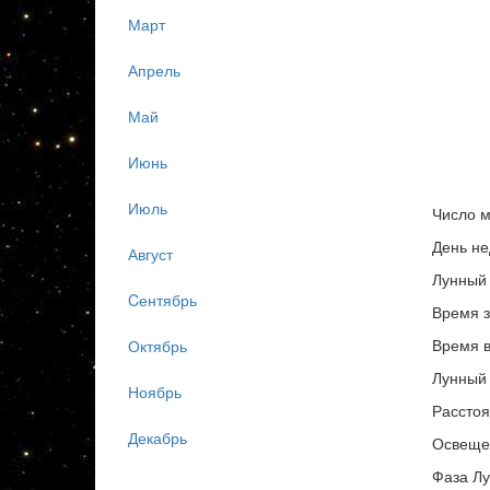
Март
Апрель
Май
Июнь
Июль
Число м
День не
Август
Лунный 
Cентябрь
Время з
Время в
Октябрь
Лунный 
Ноябрь
Расстоя
Декабрь
Освеще
Фаза Лу