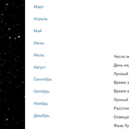
Март
Апрель
Май
Июнь
Июль
Число м
День не
Август
Лунный 
Cентябрь
Время з
Время в
Октябрь
Лунный 
Ноябрь
Расстоя
Декабрь
Освеще
Фаза Лу