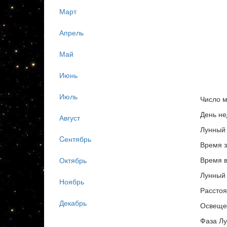
Март
Апрель
Май
Июнь
Июль
Число м
День не
Август
Лунный 
Cентябрь
Время з
Время в
Октябрь
Лунный 
Ноябрь
Расстоя
Декабрь
Освеще
Фаза Лу