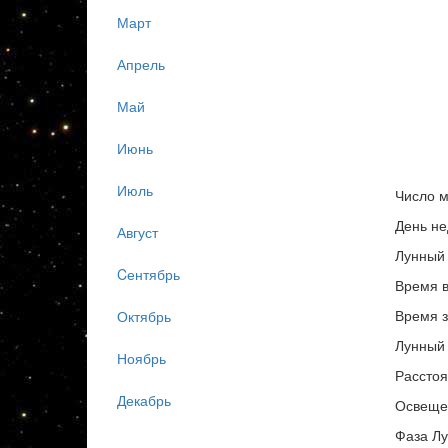
Март
Апрель
Май
Июнь
Июль
Число м
День не
Август
Лунный 
Cентябрь
Время в
Время з
Октябрь
Лунный 
Ноябрь
Расстоя
Декабрь
Освеще
Фаза Лу