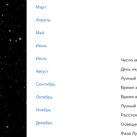
Март
Апрель
Май
Июнь
Июль
Число м
День не
Август
Лунный 
Cентябрь
Время з
Время в
Октябрь
Лунный 
Ноябрь
Расстоя
Декабрь
Освеще
Фаза Лу