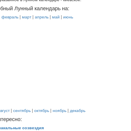
бный Лунный календарь на:
|
февраль
|
март
|
апрель
|
май
|
июнь
вгуст
|
сентябрь
|
октябрь
|
ноябрь
|
декабрь
нтересно:
иакальные созвездия