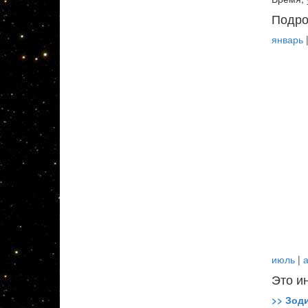
Подро
январь
июль
|
а
Это и
>> Зод