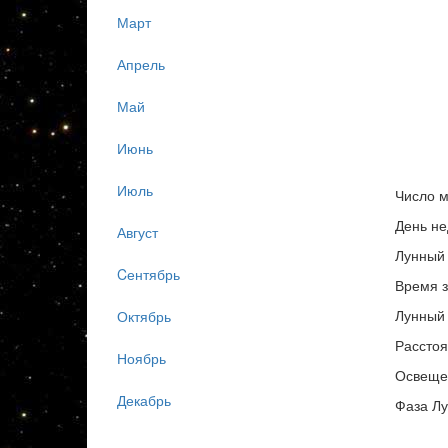
Март
Апрель
Май
Июнь
Июль
Число м
День не
Август
Лунный 
Cентябрь
Время з
Лунный 
Октябрь
Расстоя
Ноябрь
Освеще
Декабрь
Фаза Л