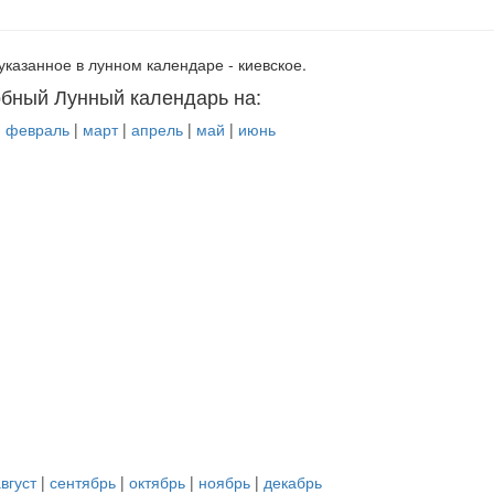
указанное в лунном календаре - киевское.
бный Лунный календарь на:
|
февраль
|
март
|
апрель
|
май
|
июнь
вгуст
|
сентябрь
|
октябрь
|
ноябрь
|
декабрь