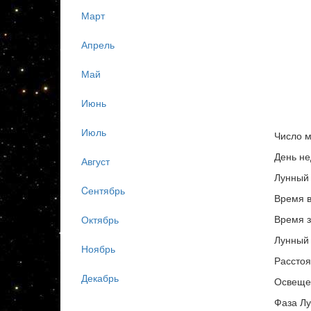
Март
Апрель
Май
Июнь
Июль
Число м
День не
Август
Лунный 
Cентябрь
Время в
Время з
Октябрь
Лунный 
Ноябрь
Расстоя
Декабрь
Освеще
Фаза Л