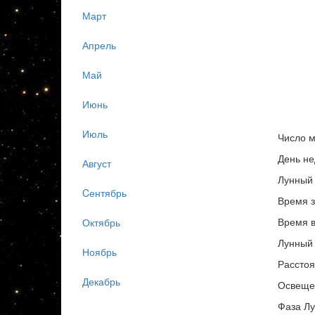
Март
Апрель
Май
Июнь
Июль
Число м
День не
Август
Лунный 
Cентябрь
Время з
Время в
Октябрь
Лунный 
Ноябрь
Расстоя
Декабрь
Освеще
Фаза Л