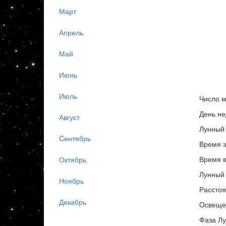
Март
Апрель
Май
Июнь
Июль
Число м
День не
Август
Лунный 
Cентябрь
Время з
Время в
Октябрь
Лунный 
Ноябрь
Расстоя
Декабрь
Освеще
Фаза Лу