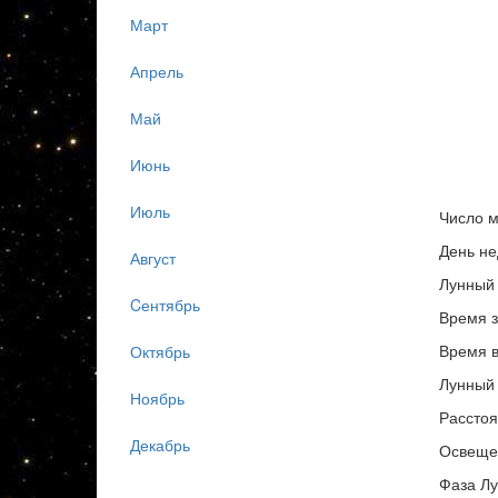
Март
Апрель
Май
Июнь
Июль
Число м
День не
Август
Лунный 
Cентябрь
Время з
Время в
Октябрь
Лунный 
Ноябрь
Расстоя
Декабрь
Освеще
Фаза Лу