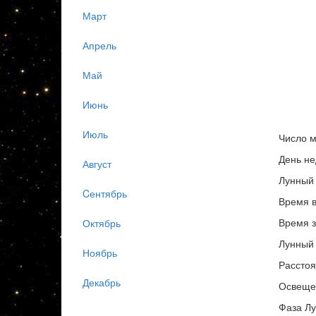
Март
Апрель
Май
Июнь
Июль
Число м
День не
Август
Лунный 
Cентябрь
Время в
Время з
Октябрь
Лунный 
Ноябрь
Расстоя
Декабрь
Освеще
Фаза Лу