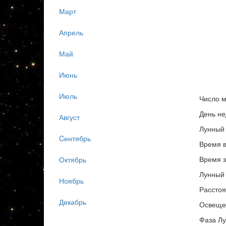
Март
Апрель
Май
Июнь
Июль
Число м
День не
Август
Лунный 
Cентябрь
Время в
Время з
Октябрь
Лунный 
Ноябрь
Расстоя
Декабрь
Освеще
Фаза Л