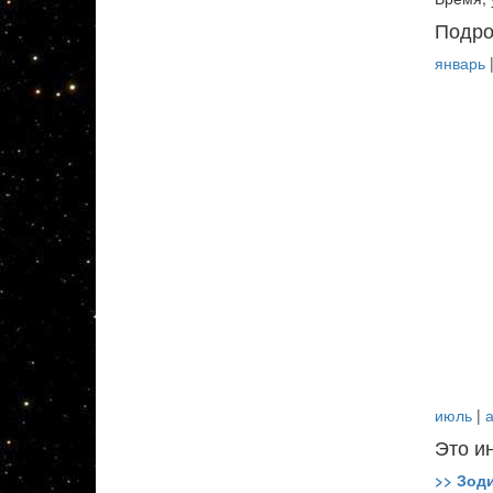
Подро
январь
июль
|
а
Это и
>> Зод