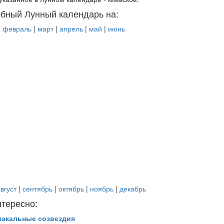
бный Лунный календарь на:
|
февраль
|
март
|
апрель
|
май
|
июнь
вгуст
|
сентябрь
|
октябрь
|
ноябрь
|
декабрь
нтересно:
иакальные созвездия