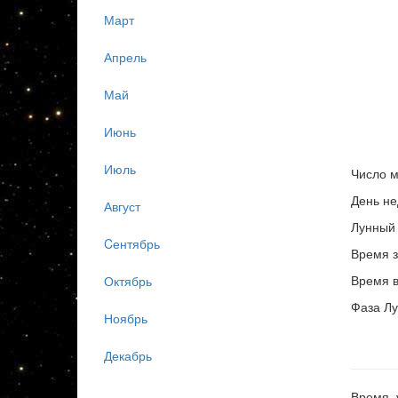
Март
Апрель
Май
Июнь
Июль
Число м
День не
Август
Лунный 
Cентябрь
Время з
Время в
Октябрь
Фаза Лу
Ноябрь
Декабрь
Время, 