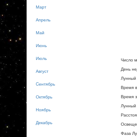
Март
Апрель
Май
Июнь
Июль
Число м
День не
Август
Лунный 
Cентябрь
Время в
Время з
Октябрь
Лунный 
Ноябрь
Расстоя
Декабрь
Освеще
Фаза Л