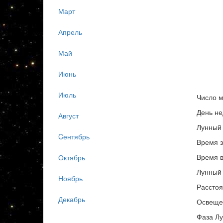
Март
Апрель
Май
Июнь
Июль
Число м
День не
Август
Лунный 
Cентябрь
Время з
Время в
Октябрь
Лунный 
Ноябрь
Расстоя
Декабрь
Освеще
Фаза Лу