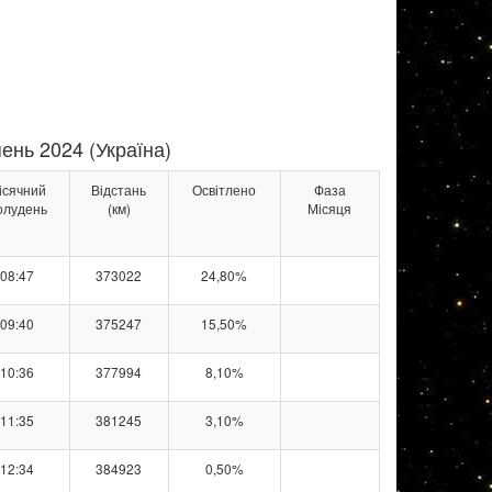
ень 2024 (Україна)
ісячний
Відстань
Освітлено
Фаза
олудень
(км)
Місяця
08:47
373022
24,80%
09:40
375247
15,50%
10:36
377994
8,10%
11:35
381245
3,10%
12:34
384923
0,50%