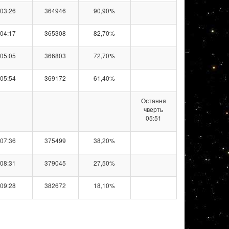
03:26
364946
90,90%
04:17
365308
82,70%
05:05
366803
72,70%
05:54
369172
61,40%
Остання
чверть
05:51
07:36
375499
38,20%
08:31
379045
27,50%
09:28
382672
18,10%