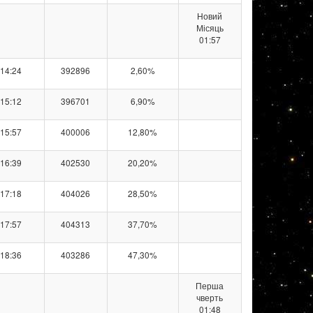
Новий
Місяць
01:57
14:24
392896
2,60%
15:12
396701
6,90%
15:57
400006
12,80%
16:39
402530
20,20%
17:18
404026
28,50%
17:57
404313
37,70%
18:36
403286
47,30%
Перша
чверть
01:48