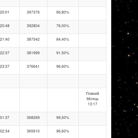
20:01
397376
66,80%
20:48
392804
76,00%
21:40
387542
84,40%
22:37
381999
91,50%
23:37
376641
96,60%
Повний
Місяць
13:17
01:37
368269
99,50%
02:34
365910
96,60%