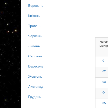
Березень
Квітень
Травень
Червень
Числ
Липень
місяц
Серпень
01
Вересень
02
Жовтень
03
Листопад
04
Грудень
05