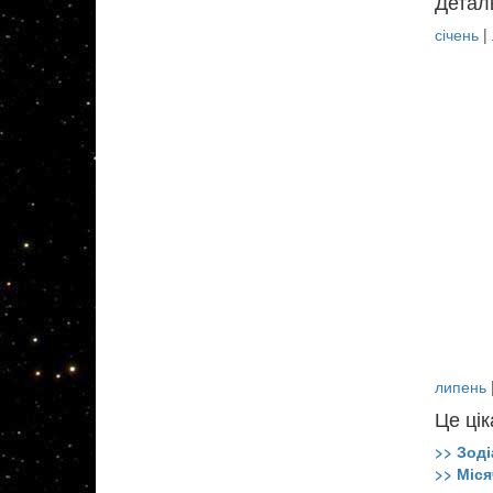
Детал
січень
|
липень
Це цік
>> Зоді
>> Міся