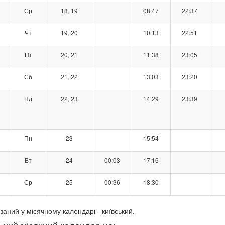
Ср
18, 19
08:47
22:37
Чт
19, 20
10:13
22:51
Пт
20, 21
11:38
23:05
Сб
21, 22
13:03
23:20
Нд
22, 23
14:29
23:39
Пн
23
15:54
Вт
24
00:03
17:16
Ср
25
00:36
18:30
заний у місячному календарі - київський.