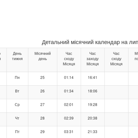
Детальний місячний календар на лип
о
День
Місячний
Час
Час
Час
М
я
тижня
день
сходу
заходу
сходу
п
Місяця
Місяця
Місяця
Пн
25
01:14
16:41
Вт
26
01:34
18:06
Ср
27
02:01
19:28
Чт
28
02:39
20:38
Пт
29
03:31
21:33