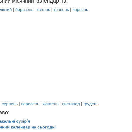
ьний місячний календар на:
лютий
|
березень
|
квітень
|
травень
|
червень
|
серпень
|
вересень
|
жовтень
|
листопад
|
грудень
аво:
акальні сузір'я
чний календар на сьогодні