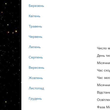
Березень
Квітень
Травень
Червень
Липень
Число м
День ти
Серпень
Місячни
Вересень
Час схо
Час зах
Жовтень
Місячни
Листопад
Відстан
Грудень
Освітле
Фаза Мі