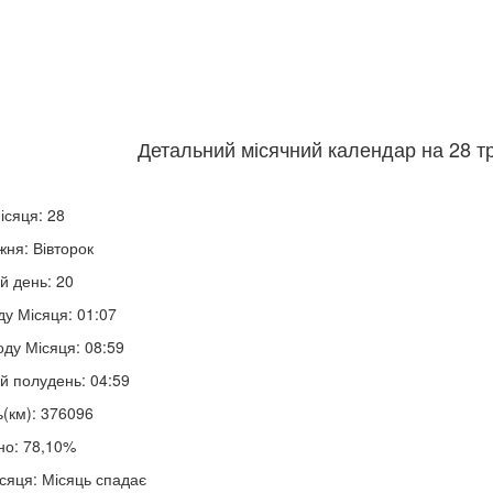
Детальний місячний календар на 28 тр
ісяця: 28
жня: Вівторок
й день: 20
ду Місяця: 01:07
оду Місяця: 08:59
й полудень: 04:59
ь(км): 376096
но: 78,10%
сяця: Місяць спадає