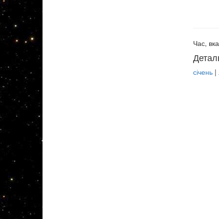
Час, вка
Детал
січень
|