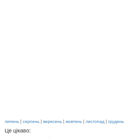
липень
|
серпень
|
вересень
|
жовтень
|
листопад
|
грудень
Це цікаво: