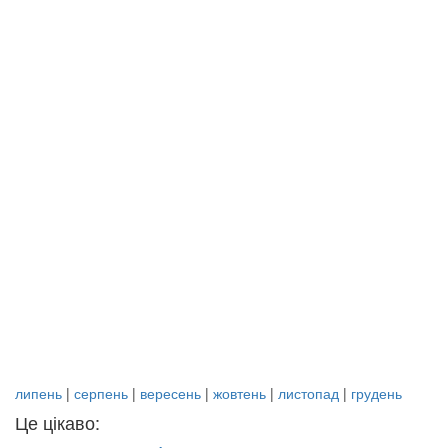
липень
|
серпень
|
вересень
|
жовтень
|
листопад
|
грудень
Це цікаво: