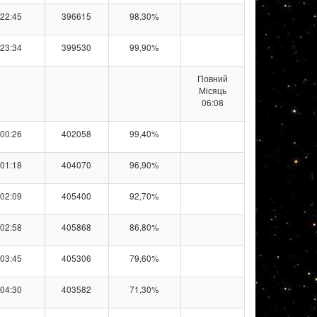
22:45
396615
98,30%
23:34
399530
99,90%
Повний
Місяць
06:08
00:26
402058
99,40%
01:18
404070
96,90%
02:09
405400
92,70%
02:58
405868
86,80%
03:45
405306
79,60%
04:30
403582
71,30%