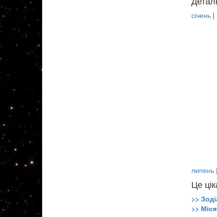
Детал
січень
|
липень
Це цік
>> Зоді
>> Міся