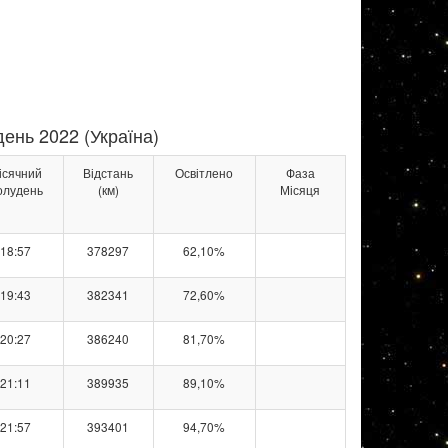
ень 2022 (Україна)
ісячний
Відстань
Освітлено
Фаза
олудень
(км)
Місяця
18:57
378297
62,10%
19:43
382341
72,60%
20:27
386240
81,70%
21:11
389935
89,10%
21:57
393401
94,70%