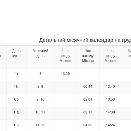
Детальний місячний календар на груд
о
День
Місячний
Час
Час
Час
М
я
тижня
день
сходу
заходу
сходу
п
Місяця
Місяця
Місяця
Чт
8
13:26
Пт
8, 9
00:44
13:40
Сб
9, 10
02:01
13:53
Нд
10, 11
03:17
14:08
Пн
11, 12
04:33
14:24