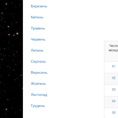
Березень
Квітень
Травень
Червень
Числ
Липень
місяц
Серпень
01
Вересень
02
Жовтень
03
Листопад
04
Грудень
05