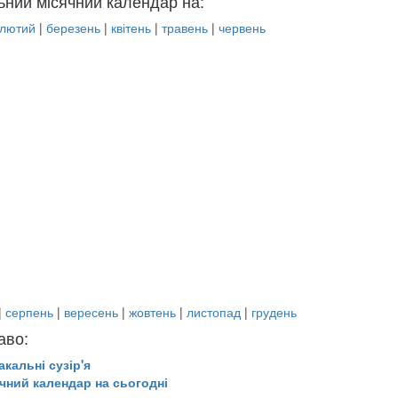
ьний місячний календар на:
лютий
|
березень
|
квітень
|
травень
|
червень
|
серпень
|
вересень
|
жовтень
|
листопад
|
грудень
аво:
акальні сузір'я
чний календар на сьогодні