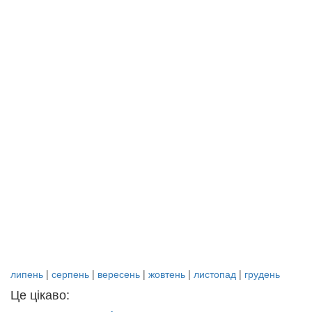
липень
|
серпень
|
вересень
|
жовтень
|
листопад
|
грудень
Це цікаво: