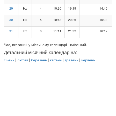
29
Нд
4
10:20
19:19
14:46
30
Пн
5
10:48
20:26
15:33
31
Вт
6
11:11
21:32
16:17
Час, вказаний у місячному календарі - київський.
Детальний місячний календар на:
січень
|
лютий
|
березень
|
квітень
|
травень
|
червень