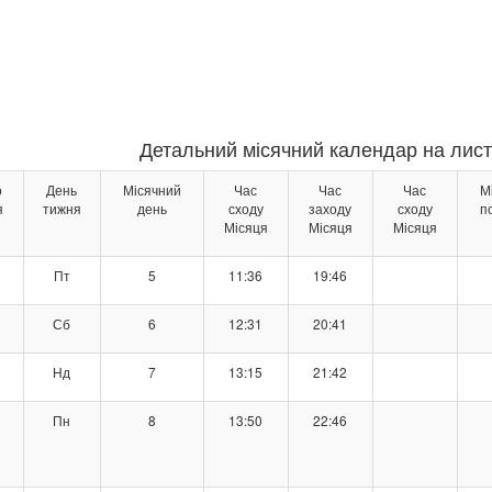
Детальний місячний календар на лист
о
День
Місячний
Час
Час
Час
М
я
тижня
день
сходу
заходу
сходу
п
Місяця
Місяця
Місяця
Пт
5
11:36
19:46
Сб
6
12:31
20:41
Нд
7
13:15
21:42
Пн
8
13:50
22:46