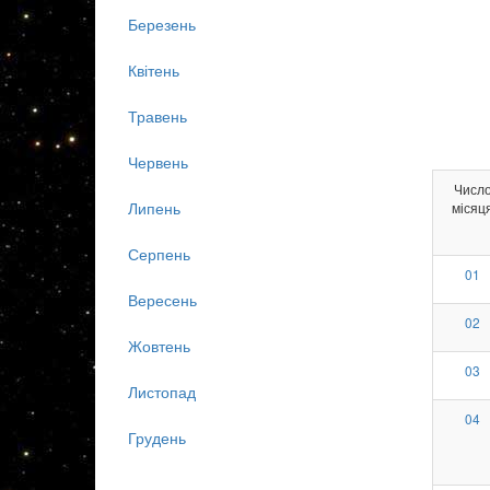
Березень
Квітень
Травень
Червень
Числ
Липень
місяц
Серпень
01
Вересень
02
Жовтень
03
Листопад
04
Грудень