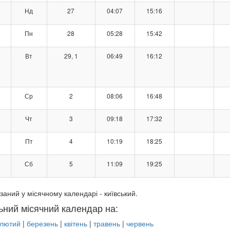
Нд
27
04:07
15:16
Пн
28
05:28
15:42
Вт
29, 1
06:49
16:12
Ср
2
08:06
16:48
Чт
3
09:18
17:32
Пт
4
10:19
18:25
Сб
5
11:09
19:25
заний у місячному календарі - київський.
ьний місячний календар на:
лютий
|
березень
|
квітень
|
травень
|
червень