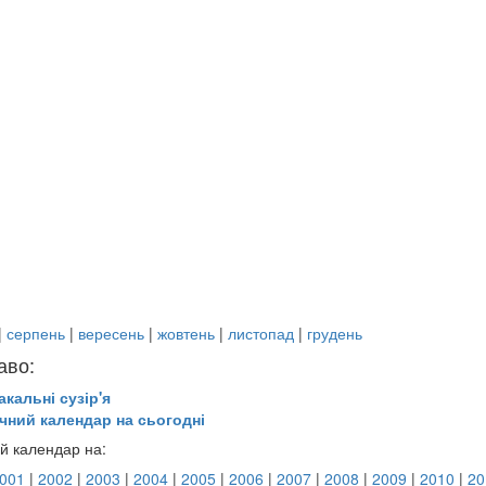
|
серпень
|
вересень
|
жовтень
|
листопад
|
грудень
аво:
акальні сузір'я
чний календар на сьогодні
й календар на:
001
|
2002
|
2003
|
2004
|
2005
|
2006
|
2007
|
2008
|
2009
|
2010
|
20