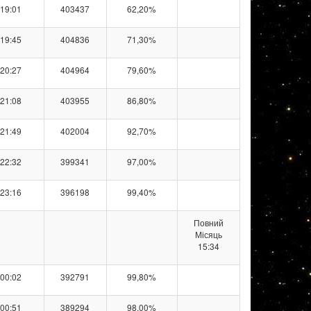
19:01
403437
62,20%
19:45
404836
71,30%
20:27
404964
79,60%
21:08
403955
86,80%
21:49
402004
92,70%
22:32
399341
97,00%
23:16
396198
99,40%
Повний
Місяць
15:34
00:02
392791
99,80%
00:51
389294
98,00%