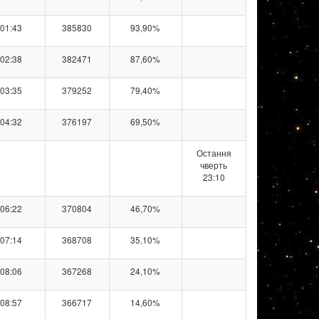
01:43
385830
93,90%
02:38
382471
87,60%
03:35
379252
79,40%
04:32
376197
69,50%
Остання
чверть
23:10
06:22
370804
46,70%
07:14
368708
35,10%
08:06
367268
24,10%
08:57
366717
14,60%