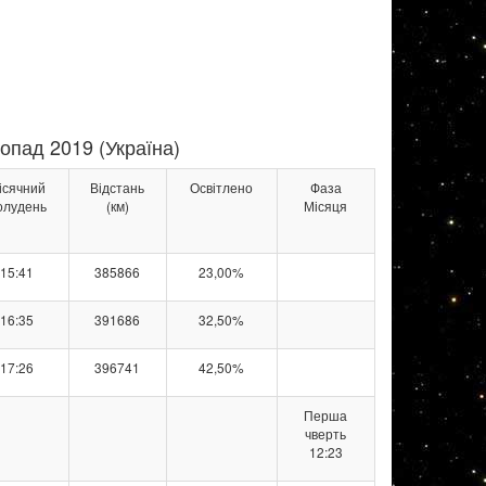
опад 2019 (Україна)
ісячний
Відстань
Освітлено
Фаза
олудень
(км)
Місяця
15:41
385866
23,00%
16:35
391686
32,50%
17:26
396741
42,50%
Перша
чверть
12:23