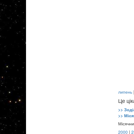
липень
Це цік
>> Зоді
>> Міся
Місячни
2000
|
2