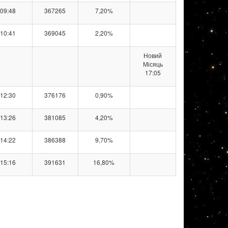
09:48
367265
7,20%
10:41
369045
2,20%
Новий
Місяць
17:05
12:30
376176
0,90%
13:26
381085
4,20%
14:22
386388
9,70%
15:16
391631
16,80%