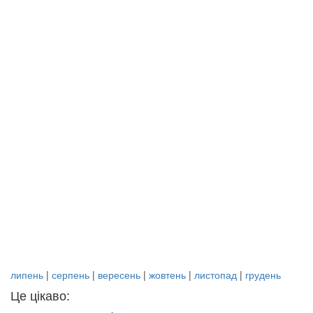
липень
|
серпень
|
вересень
|
жовтень
|
листопад
|
грудень
Це цікаво: