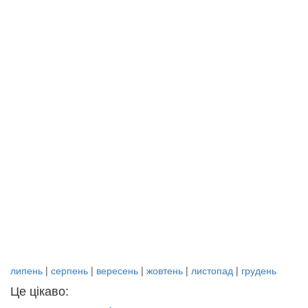
липень
|
серпень
|
вересень
|
жовтень
|
листопад
|
грудень
Це цікаво: